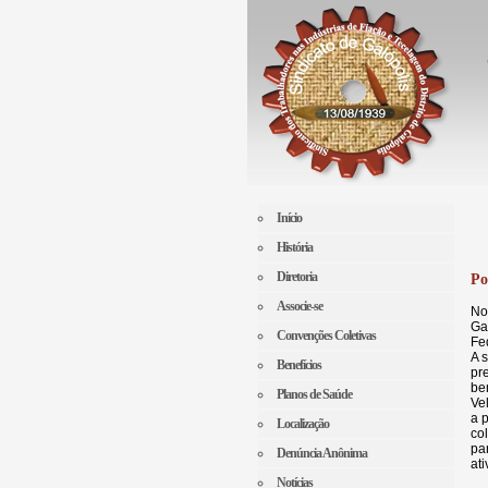
Início
História
Diretoria
Po
Associe-se
Convenções Coletivas
Benefícios
Planos de Saúde
Localização
Denúncia Anônima
Notícias